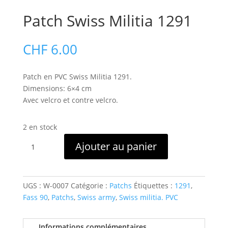
Patch Swiss Militia 1291
CHF
6.00
Patch en PVC Swiss Militia 1291.
Dimensions: 6×4 cm
Avec velcro et contre velcro.
2 en stock
quantité
Ajouter au panier
de
Patch
Swiss
Militia
UGS :
W-0007
Catégorie :
Patchs
Étiquettes :
1291
,
1291
Fass 90
,
Patchs
,
Swiss army
,
Swiss militia. PVC
Informations complémentaires