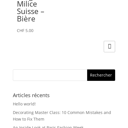
Milice
Suisse –
Bière
CHF
5.00
Articles récents
Hello world!
Decorating Master Class: 10 Common Mistakes and
How to Fix Them
An Inside Look at Paris Fashion Week