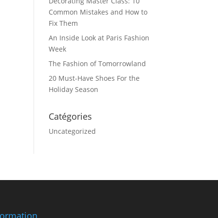
Decorating Master Class: 10
Common Mistakes and How to
Fix Them
An Inside Look at Paris Fashion
Week
The Fashion of Tomorrowland
20 Must-Have Shoes For the
Holiday Season
Catégories
Uncategorized
formation