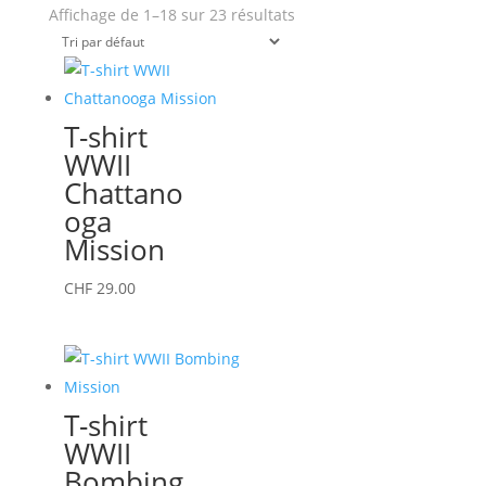
Affichage de 1–18 sur 23 résultats
T-shirt
WWII
Chattano
oga
Mission
Ce
CHF
29.00
produit
a
plusieurs
variations.
T-shirt
Les
WWII
options
Bombing
peuvent