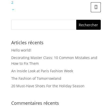
2
Les
→
options
peuvent
être
choisies
sur
Articles récents
la
Hello world!
page
Decorating Master Class: 10 Common Mistakes and
du
How to Fix Them
produit
An Inside Look at Paris Fashion Week
The Fashion of Tomorrowland
20 Must-Have Shoes For the Holiday Season
Commentaires récents