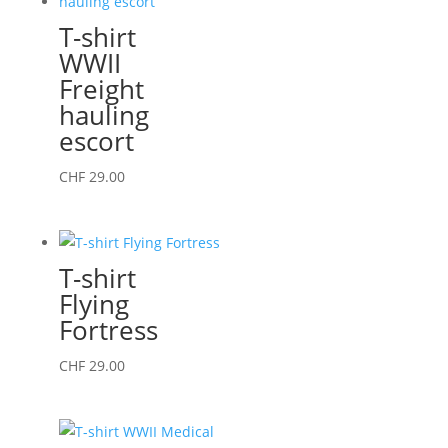
produit
variations.
T-shirt
Les
WWII
options
Freight
peuvent
hauling
être
escort
choisies
sur
Ce
CHF
29.00
la
produit
page
a
du
plusieurs
T-shirt
produit
variations.
Flying
Les
Fortress
options
peuvent
Ce
CHF
29.00
être
produit
choisies
a
sur
plusieurs