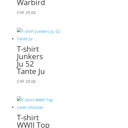
Warbird
choisies
sur
Ce
CHF
29.00
la
produit
page
a
du
plusieurs
produit
variations.
T-shirt
Les
Junkers
options
Ju 52
peuvent
Tante Ju
être
choisies
Ce
CHF
29.00
sur
produit
la
a
page
plusieurs
du
variations.
T-shirt
produit
Les
WWII Top
options