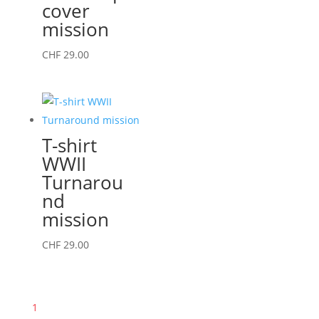
cover
peuvent
mission
être
choisies
Ce
CHF
29.00
sur
produit
la
a
page
plusieurs
du
variations.
T-shirt
produit
Les
WWII
options
Turnarou
peuvent
nd
être
mission
choisies
sur
Ce
CHF
29.00
la
produit
page
a
du
plusieurs
1
produit
variations.