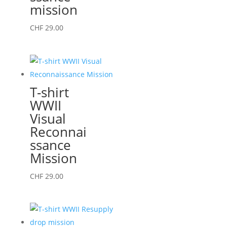
mission
sur
la
Ce
CHF
29.00
page
produit
du
a
produit
plusieurs
variations.
T-shirt
Les
WWII
options
Visual
peuvent
Reconnai
être
ssance
choisies
Mission
sur
la
Ce
CHF
29.00
page
produit
du
a
produit
plusieurs