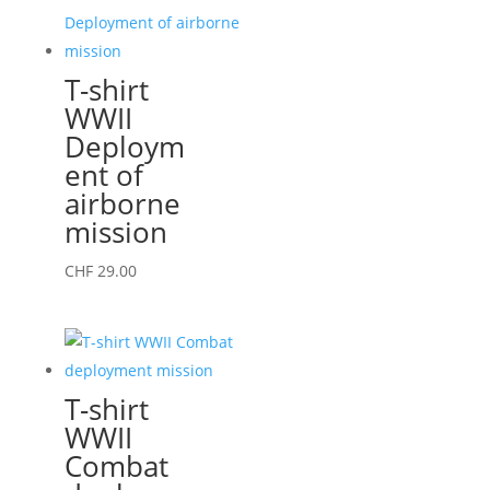
plusieurs
variations.
Les
T-shirt
options
WWII
peuvent
Deploym
être
ent of
choisies
airborne
sur
mission
la
page
Ce
CHF
29.00
du
produit
produit
a
plusieurs
variations.
T-shirt
Les
WWII
options
Combat
peuvent