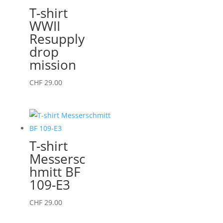
variations.
T-shirt
Les
WWII
options
Resupply
peuvent
drop
être
mission
choisies
sur
Ce
CHF
29.00
la
produit
page
a
du
plusieurs
produit
variations.
T-shirt
Les
Messersc
options
hmitt BF
peuvent
109-E3
être
choisies
Ce
CHF
29.00
sur
produit