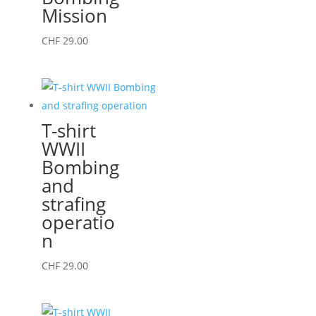
Mission
être
choisies
Ce
CHF
29.00
sur
produit
la
a
page
plusieurs
du
variations.
T-shirt
produit
Les
WWII
options
Bombing
peuvent
and
être
strafing
choisies
operatio
sur
n
la
page
Ce
CHF
29.00
du
produit
produit
a