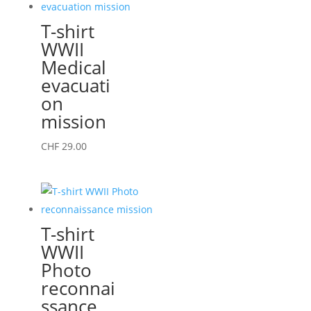
la
variations.
T-shirt
page
Les
WWII
du
options
Medical
produit
peuvent
evacuati
être
on
choisies
mission
sur
la
Ce
CHF
29.00
page
produit
du
a
produit
plusieurs
variations.
T-shirt
Les
WWII
options
Photo
peuvent
reconnai
être
ssance
choisies