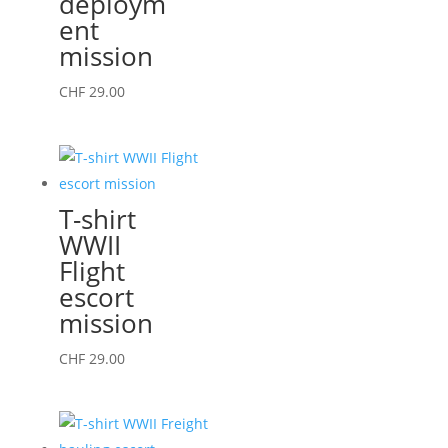
deploym
être
ent
choisies
mission
sur
la
Ce
CHF
29.00
page
produit
du
a
produit
plusieurs
variations.
T-shirt
Les
WWII
options
Flight
peuvent
escort
être
mission
choisies
sur
Ce
CHF
29.00
la
produit
page
a
du
plusieurs