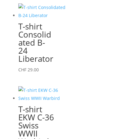
la
a
page
plusieurs
du
variations.
T-shirt
produit
Les
Consolid
options
ated B-
peuvent
24
être
Liberator
choisies
sur
Ce
CHF
29.00
la
produit
page
a
du
plusieurs
produit
variations.
T-shirt
Les
EKW C-36
options
Swiss
peuvent
WWII
être