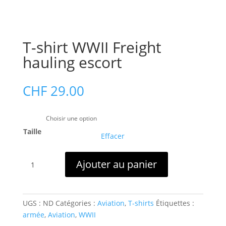
T-shirt WWII Freight
hauling escort
CHF
29.00
Taille
Effacer
quantité
Ajouter au panier
de
T-
shirt
WWII
UGS :
ND
Catégories :
Aviation
,
T-shirts
Étiquettes :
Freight
armée
,
Aviation
,
WWII
hauling