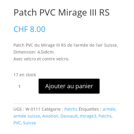
Patch PVC Mirage III RS
CHF
8.00
Patch PVC du Mirage III RS de l’armée de l’air Suisse.
Dimension: 4,5x8cm.
Avec velcro et contre velcro.
17 en stock
quantité
Ajouter au panier
de
Patch
PVC
Mirage
UGS :
W-0111
Catégorie :
Patchs
Étiquettes :
armée
,
III
armée suisse
,
Aviation
,
Dassault
,
mirage3
,
Patchs
,
RS
PVC
,
Suisse