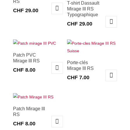
RS
T-shirt Dassault
Mirage III RS
CHF
29.00
Typographique
Ce
CHF
29.00
produit
Ce
a
produit
plusieurs
a
variations.
plusieurs
Patch PVC
Les
Mirage III RS
variations.
Porte-clés
options
Mirage III RS
Les
CHF
8.00
peuvent
options
CHF
7.00
être
peuvent
choisies
être
sur
choisies
la
sur
page
Patch Mirage III
la
RS
du
page
CHF
8.00
produit
du