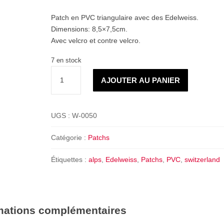
Patch en PVC triangulaire avec des Edelweiss.
Dimensions: 8,5×7,5cm.
Avec velcro et contre velcro.
7 en stock
quantité
AJOUTER AU PANIER
de
Patch
Edelweiss
UGS :
W-0050
ALP
Catégorie :
Patchs
Étiquettes :
alps
,
Edelweiss
,
Patchs
,
PVC
,
switzerland
mations complémentaires