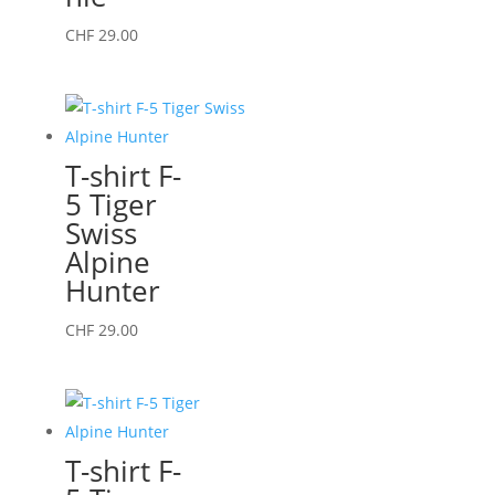
choisies
Ce
CHF
29.00
sur
produit
la
a
page
plusieurs
du
variations.
T-shirt F-
produit
Les
5 Tiger
options
Swiss
peuvent
Alpine
être
Hunter
choisies
sur
Ce
CHF
29.00
la
produit
page
a
du
plusieurs
produit
variations.
T-shirt F-
Les