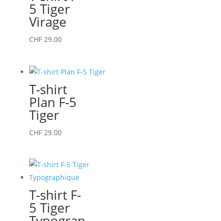
5 Tiger
produit
options
Virage
peuvent
être
Ce
CHF
29.00
choisies
produit
sur
a
la
plusieurs
T-shirt
page
variations.
Plan F-5
du
Les
Tiger
produit
options
peuvent
Ce
CHF
29.00
être
produit
choisies
a
sur
plusieurs
la
variations.
T-shirt F-
page
Les
5 Tiger
du
options
Typograp
produit