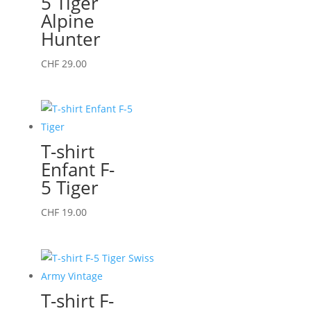
5 Tiger
options
Alpine
peuvent
Hunter
être
choisies
Ce
CHF
29.00
sur
produit
la
a
page
plusieurs
du
variations.
T-shirt
produit
Les
Enfant F-
options
5 Tiger
peuvent
être
Ce
CHF
19.00
choisies
produit
sur
a
la
plusieurs
page
variations.
T-shirt F-
du
Les