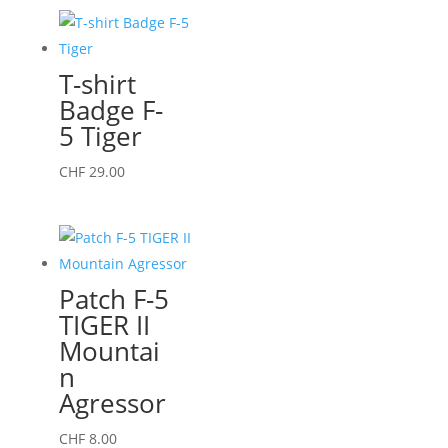
a
plusieurs
variations.
T-shirt
Les
Badge F-
options
5 Tiger
peuvent
être
Ce
CHF
29.00
choisies
produit
sur
a
la
plusieurs
page
variations.
Patch F-5
du
Les
TIGER II
produit
options
Mountai
peuvent
n
être
Agressor
choisies
sur
CHF
8.00