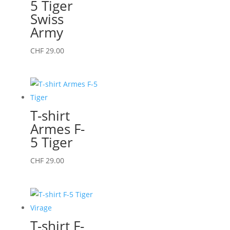
5 Tiger
produit
options
Swiss
peuvent
Army
être
choisies
Ce
CHF
29.00
sur
produit
la
a
page
plusieurs
du
variations.
T-shirt
produit
Les
Armes F-
options
5 Tiger
peuvent
être
Ce
CHF
29.00
choisies
produit
sur
a
la
plusieurs
page
variations.
T-shirt F-
du
Les