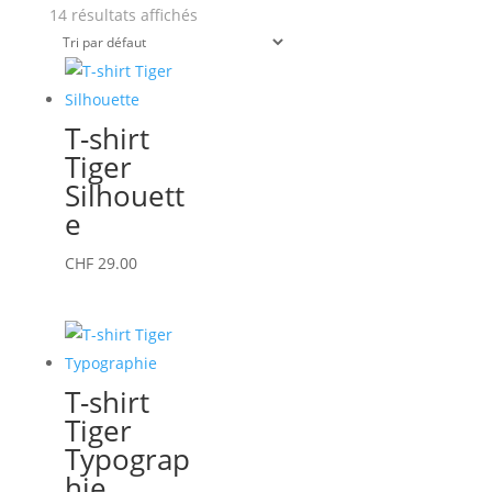
14 résultats affichés
T-shirt
Tiger
Silhouett
e
Ce
CHF
29.00
produit
a
plusieurs
variations.
T-shirt
Les
Tiger
options
Typograp
peuvent
hie
être