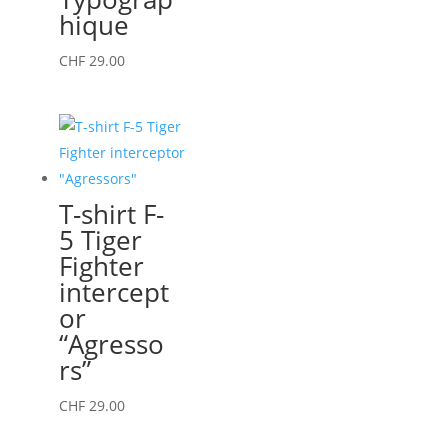
peuvent
hique
être
choisies
Ce
CHF
29.00
sur
produit
la
a
page
plusieurs
du
variations.
produit
Les
T-shirt F-
options
5 Tiger
peuvent
Fighter
être
intercept
choisies
or
sur
“Agresso
la
rs”
page
du
Ce
CHF
29.00
produit
produit