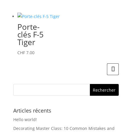
la
page
du
Porte-
produit
clés F-5
Tiger
CHF
7.00
Articles récents
Hello world!
Decorating Master Class: 10 Common Mistakes and