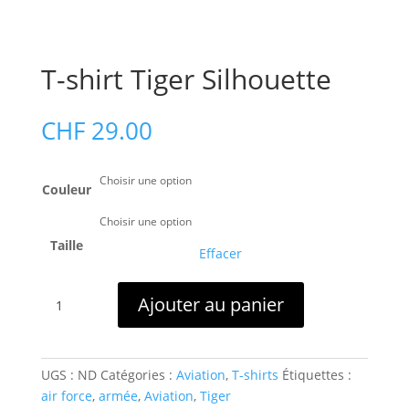
T-shirt Tiger Silhouette
CHF
29.00
Couleur
Taille
Effacer
quantité
Ajouter au panier
de
T-
shirt
Tiger
UGS :
ND
Catégories :
Aviation
,
T-shirts
Étiquettes :
Silhouette
air force
,
armée
,
Aviation
,
Tiger