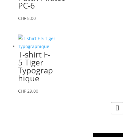
variations.
PC-6
Les
options
CHF
8.00
peuvent
être
choisies
sur
T-shirt F-
la
5 Tiger
page
Typograp
du
hique
produit
Ce
CHF
29.00
produit
a
plusieurs
variations.
Les