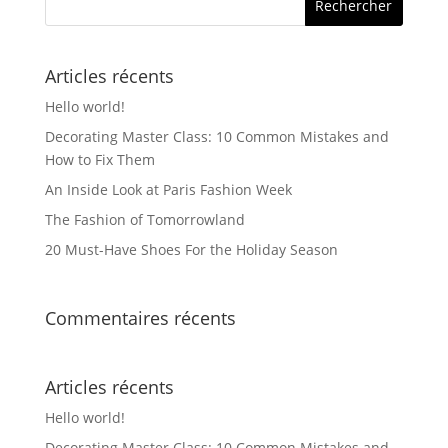
options
peuvent
être
Articles récents
choisies
Hello world!
sur
la
Decorating Master Class: 10 Common Mistakes and
How to Fix Them
page
du
An Inside Look at Paris Fashion Week
produit
The Fashion of Tomorrowland
20 Must-Have Shoes For the Holiday Season
Commentaires récents
Articles récents
Hello world!
Decorating Master Class: 10 Common Mistakes and