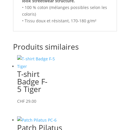
look streetwear structuré.
• 100 % coton (mélanges possibles selon les
coloris)
• Tissu doux et résistant, 170-180 g/m²
Produits similaires
T-shirt
Badge F-
5 Tiger
Ce
CHF
29.00
produit
a
plusieurs
Patch Pilatus