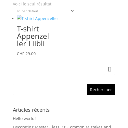
Voici le seul résultat
T-shirt
Appenzel
ler Liibli
Ce
CHF
29.00
produit
a
plusieurs
variations.
Les
options
peuvent
Articles récents
être
Hello world!
choisies
Decorating Master Class: 10 Common Mistakes and
sur