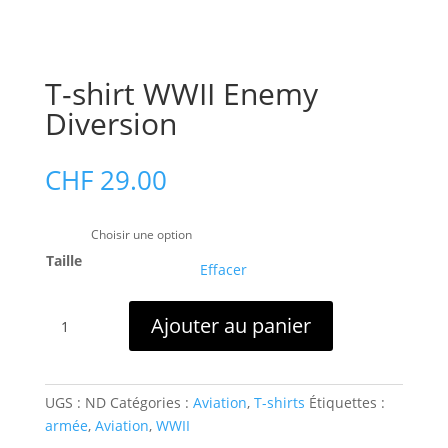
T-shirt WWII Enemy
Diversion
CHF
29.00
Taille
Effacer
quantité
Ajouter au panier
de
T-
shirt
WWII
UGS :
ND
Catégories :
Aviation
,
T-shirts
Étiquettes :
Enemy
armée
,
Aviation
,
WWII
Diversion