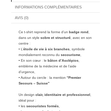
INFORMATIONS COMPLÉMENTAIRES
AVIS (0)
Ce t-shirt reprend la forme d’un
badge rond
,
dans un style
sobre et structuré
, avec en son
centre :
• L’
étoile de vie à six branches
, symbole
mondialement reconnu du
secourisme
,
• En son cœur : le
bâton d’Asclépios
,
emblème de la médecine et de l’aide
d’urgence,
• Autour du cercle : la mention
“Premier
Secours – Suisse”
Un design
clair, identitaire et professionnel
,
idéal pour :
• les
secouristes formés
,