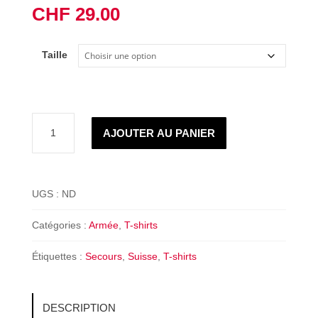
CHF
29.00
Taille
quantité
AJOUTER AU PANIER
de
T-
shirt
Premier
UGS :
ND
Secours
Catégories :
Armée
,
T-shirts
Étiquettes :
Secours
,
Suisse
,
T-shirts
DESCRIPTION