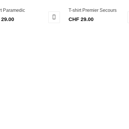
rt Paramedic
T-shirt Premier Secours
29.00
CHF
29.00
Ce
t
produit
a
urs
plusieurs
ions.
variations.
Les
ns
options
nt
peuvent
être
es
choisies
sur
la
page
du