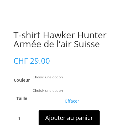
T-shirt Hawker Hunter
Armée de l’air Suisse
CHF
29.00
Couleur
Taille
Effacer
quantité
Ajouter au panier
de
T-
shirt