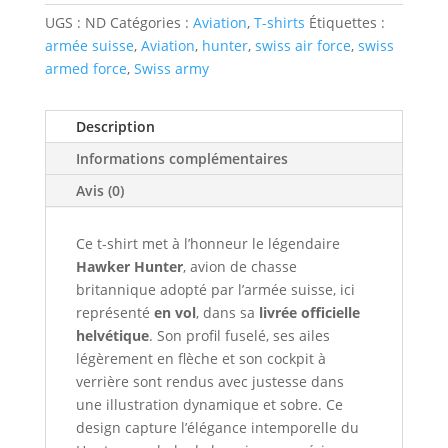
Hawker
UGS :
ND
Catégories :
Aviation
,
T-shirts
Étiquettes :
Hunter
armée suisse
,
Aviation
,
hunter
,
swiss air force
,
swiss
Armée
armed force
,
Swiss army
de
l'air
Description
Suisse
Informations complémentaires
Avis (0)
Ce t-shirt met à l’honneur le légendaire
Hawker Hunter
, avion de chasse
britannique adopté par l’armée suisse, ici
représenté
en vol
, dans sa
livrée officielle
helvétique
. Son profil fuselé, ses ailes
légèrement en flèche et son cockpit à
verrière sont rendus avec justesse dans
une illustration dynamique et sobre. Ce
design capture l’élégance intemporelle du