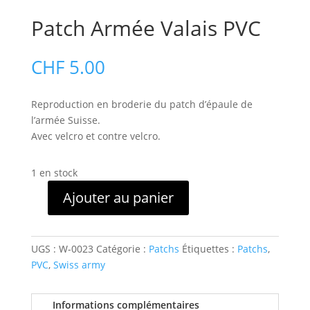
Patch Armée Valais PVC
CHF
5.00
Reproduction en broderie du patch d’épaule de
l’armée Suisse.
Avec velcro et contre velcro.
1 en stock
Ajouter au panier
quantité
de
Patch
UGS :
W-0023
Catégorie :
Patchs
Étiquettes :
Patchs
,
Armée
PVC
,
Swiss army
Valais
PVC
Informations complémentaires