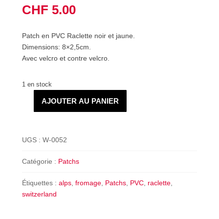
CHF
5.00
Patch en PVC Raclette noir et jaune.
Dimensions: 8×2,5cm.
Avec velcro et contre velcro.
1 en stock
AJOUTER AU PANIER
quantité
de
Patch
Raclette
UGS :
W-0052
Jaune
Catégorie :
Patchs
Étiquettes :
alps
,
fromage
,
Patchs
,
PVC
,
raclette
,
switzerland