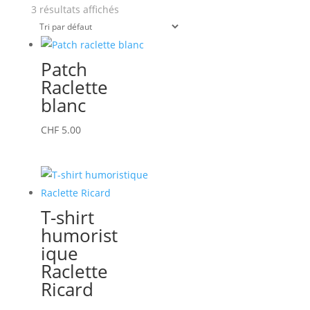
3 résultats affichés
Patch
Raclette
blanc
CHF
5.00
T-shirt
humorist
ique
Raclette
Ricard