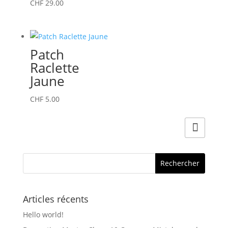
Ce
CHF
29.00
produit
a
plusieurs
Patch
variations.
Raclette
Les
Jaune
options
peuvent
CHF
5.00
être
choisies
sur
la
page
du
produit
Articles récents
Hello world!