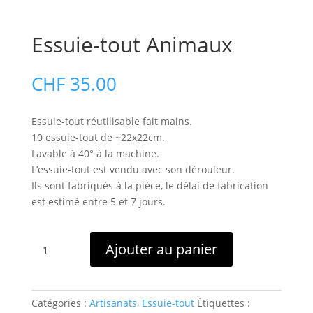
Essuie-tout Animaux
CHF
35.00
Essuie-tout réutilisable fait mains.
10 essuie-tout de ~22x22cm.
Lavable à 40° à la machine.
L’essuie-tout est vendu avec son dérouleur.
Ils sont fabriqués à la pièce, le délai de fabrication
est estimé entre 5 et 7 jours.
quantité
Ajouter au panier
de
Essuie-
tout
Animaux
Catégories :
Artisanats
,
Essuie-tout
Étiquettes :