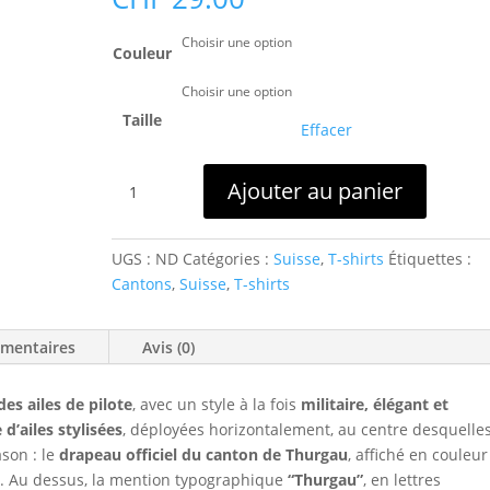
Couleur
Taille
Effacer
quantité
Ajouter au panier
de
T-
shirt
UGS :
ND
Catégories :
Suisse
,
T-shirts
Étiquettes :
Thurgau
Cantons
,
Suisse
,
T-shirts
Wings
émentaires
Avis (0)
des ailes de pilote
, avec un style à la fois
militaire, élégant et
 d’ailes stylisées
, déployées horizontalement, au centre desquelle
ason : le
drapeau officiel du canton de Thurgau
, affiché en couleur
ire. Au dessus, la mention typographique
“Thurgau”
, en lettres