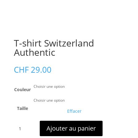
T-shirt Switzerland
Authentic
CHF
29.00
Couleur
Taille
Effacer
quantité
Ajouter au panier
de
T-