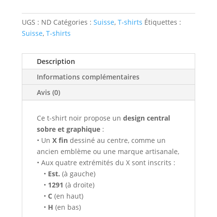
shirt
Switzerland
UGS :
ND
Catégories :
Suisse
,
T-shirts
Étiquettes :
Authentic
Suisse
,
T-shirts
Description
Informations complémentaires
Avis (0)
Ce t-shirt noir propose un
design central
sobre et graphique
:
• Un
X fin
dessiné au centre, comme un
ancien emblème ou une marque artisanale,
• Aux quatre extrémités du X sont inscrits :
•
Est.
(à gauche)
•
1291
(à droite)
•
C
(en haut)
•
H
(en bas)