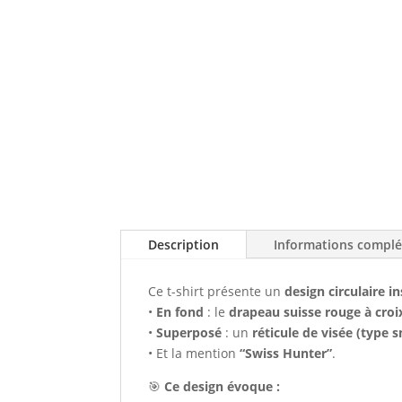
Description
Informations compl
Ce t-shirt présente un
design circulaire in
•
En fond
: le
drapeau suisse rouge à croi
•
Superposé
: un
réticule de visée (type s
• Et la mention
“Swiss Hunter”
.
🎯
Ce design évoque :