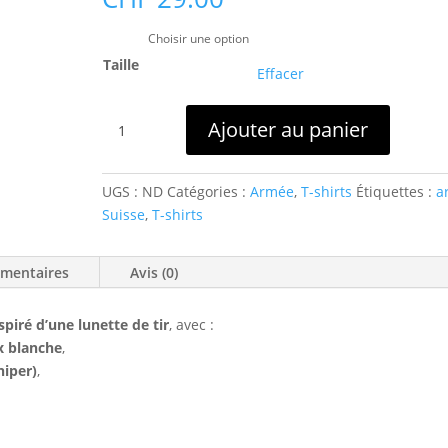
Taille
Effacer
quantité
Ajouter au panier
de
T-
shirt
UGS :
ND
Catégories :
Armée
,
T-shirts
Étiquettes :
a
Swiss
Suisse
,
T-shirts
Hunter
émentaires
Avis (0)
spiré d’une lunette de tir
, avec :
x blanche
,
niper)
,