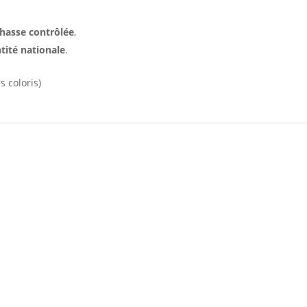
chasse contrôlée
,
ntité nationale
.
s coloris)