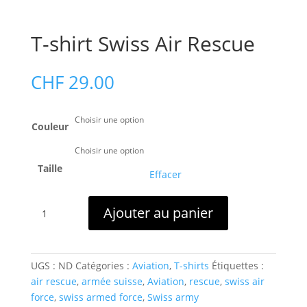
T-shirt Swiss Air Rescue
CHF
29.00
Couleur
Taille
Effacer
quantité
Ajouter au panier
de
T-
shirt
Swiss
UGS :
ND
Catégories :
Aviation
,
T-shirts
Étiquettes :
Air
air rescue
,
armée suisse
,
Aviation
,
rescue
,
swiss air
Rescue
force
,
swiss armed force
,
Swiss army