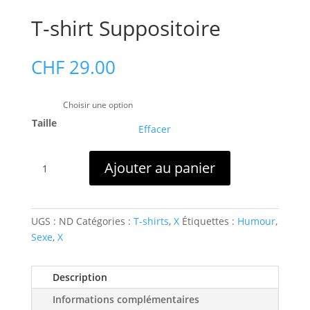
T-shirt Suppositoire
CHF
29.00
Taille
Effacer
quantité
Ajouter au panier
de
T-
shirt
Suppositoire
UGS :
ND
Catégories :
T-shirts
,
X
Étiquettes :
Humour
,
Sexe
,
X
Description
Informations complémentaires