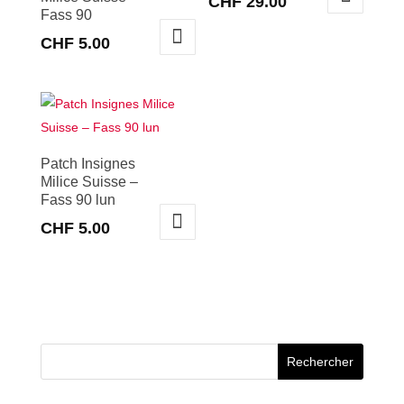
CHF
29.00
Fass 90
Ce
CHF
5.00
produit
a
plusieurs
variations.
Les
Patch Insignes
options
Milice Suisse –
peuvent
Fass 90 lun
être
CHF
5.00
choisies
sur
la
page
du
produit