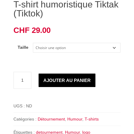
T-shirt humoristique Tiktak
(Tiktok)
CHF
29.00
Taille
quantité
AJOUTER AU PANIER
de
T-
shirt
humoristique
UGS :
ND
Tiktak
(Tiktok)
Catégories :
Détournement
,
Humour
,
T-shirts
Étiquettes :
detournement
,
Humour
,
logo