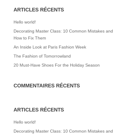
peuvent
ARTICLES RÉCENTS
être
Hello world!
choisies
sur
Decorating Master Class: 10 Common Mistakes and
la
How to Fix Them
page
An Inside Look at Paris Fashion Week
du
The Fashion of Tomorrowland
produit
20 Must-Have Shoes For the Holiday Season
COMMENTAIRES RÉCENTS
ARTICLES RÉCENTS
Hello world!
Decorating Master Class: 10 Common Mistakes and