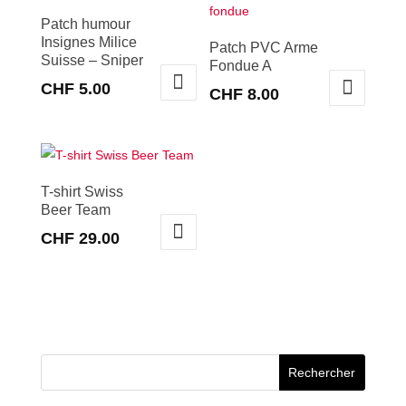
Patch humour
Insignes Milice
Patch PVC Arme
Suisse – Sniper
Fondue A
CHF
5.00
CHF
8.00
T-shirt Swiss
Beer Team
CHF
29.00
Ce
produit
a
plusieurs
variations.
Les
options