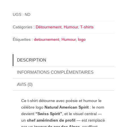
shirt
humoristique
UGS :
ND
Natural
Swiss
Catégories :
Détournement
,
Humour
,
T-shirts
Spirit
Étiquettes :
detournement
,
Humour
,
logo
DESCRIPTION
INFORMATIONS COMPLÉMENTAIRES
AVIS (0)
Ce t-shirt détourne avec poésie et humour le
célèbre logo
Natural American Spirit
: le nom
devient
“Swiss Spirit”
, et le visuel central —
un
chef amérindien de profil
— est remplacé
par un
joueur de cor des Alpes
, soufflant