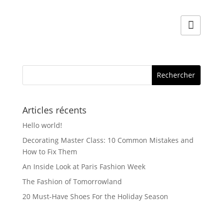
la
produit
page
a
du
plusieurs
produit
variations.
Les
options
peuvent
être
Articles récents
choisies
Hello world!
sur
la
Decorating Master Class: 10 Common Mistakes and
How to Fix Them
page
du
An Inside Look at Paris Fashion Week
produit
The Fashion of Tomorrowland
20 Must-Have Shoes For the Holiday Season