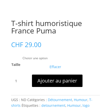
T-shirt humoristique
France Puma
CHF
29.00
Taille
Effacer
quantité
Ajouter au panier
de
T-
shirt
humoristique
UGS :
ND
Catégories :
Détournement
,
Humour
,
T-
France
shirts
Étiquettes :
detournement
,
Humour
,
logo
Puma