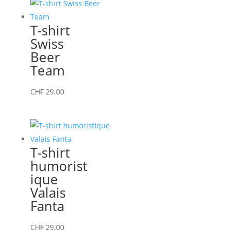
plusieurs
variations.
T-shirt
Les
Swiss
options
Beer
peuvent
Team
être
choisies
Ce
CHF
29.00
sur
produit
la
a
page
plusieurs
du
variations.
T-shirt
produit
Les
humorist
options
ique
peuvent
Valais
être
Fanta
choisies
sur
Ce
CHF
29.00