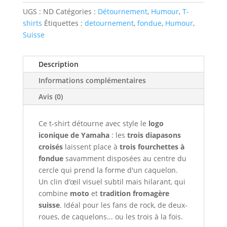
humoristique
UGS :
ND
Catégories :
Détournement
,
Humour
,
T-
fondue
shirts
Étiquettes :
detournement
,
fondue
,
Humour
,
Yamaha
Suisse
Description
Informations complémentaires
Avis (0)
Ce t-shirt détourne avec style le
logo
iconique de Yamaha
: les
trois diapasons
croisés
laissent place à
trois fourchettes à
fondue
savamment disposées au centre du
cercle qui prend la forme d'un caquelon.
Un clin d’œil visuel subtil mais hilarant, qui
combine
moto
et
tradition fromagère
suisse
. Idéal pour les fans de rock, de deux-
roues, de caquelons... ou les trois à la fois.