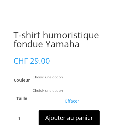
T-shirt humoristique
fondue Yamaha
CHF
29.00
Couleur
Taille
Effacer
quantité
Ajouter au panier
de
T-
shirt