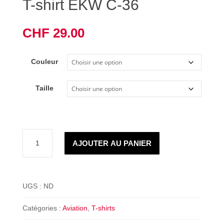
T-shirt EKW C-36
CHF
29.00
Couleur
Taille
quantité
AJOUTER AU PANIER
de
T-
shirt
EKW
UGS :
ND
C-
36
Catégories :
Aviation
,
T-shirts