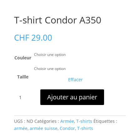
T-shirt Condor A350
CHF
29.00
Couleur
Taille
Effacer
quantité
Ajouter au panier
de
T-
shirt
Condor
UGS :
ND
Catégories :
Armée
,
T-shirts
Étiquettes :
A350
armée
,
armée suisse
,
Condor
,
T-shirts