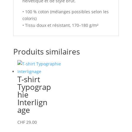
helvétique et de style brut.
• 100 % coton (mélanges possibles selon les
coloris)
• Tissu doux et résistant, 170–180 g/m²
Produits similaires
T-shirt
Typograp
hie
Interlign
age
Ce
CHF
29.00
produit