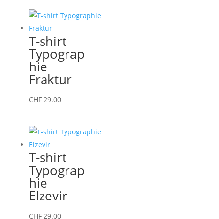
a
plusieurs
variations.
T-shirt
Les
Typograp
options
hie
peuvent
Fraktur
être
choisies
Ce
CHF
29.00
sur
produit
la
a
page
plusieurs
du
variations.
T-shirt
produit
Les
Typograp
options
hie
peuvent
Elzevir
être
choisies
Ce
CHF
29.00