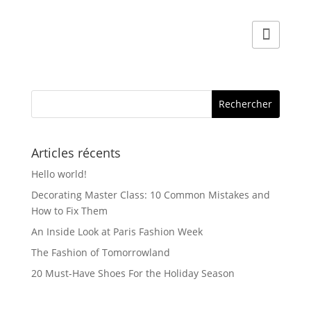
sur
produit
la
a
page
plusieurs
du
variations.
produit
Les
options
peuvent
être
Articles récents
choisies
Hello world!
sur
la
Decorating Master Class: 10 Common Mistakes and
How to Fix Them
page
du
An Inside Look at Paris Fashion Week
produit
The Fashion of Tomorrowland
20 Must-Have Shoes For the Holiday Season