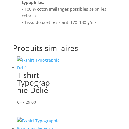
typophiles.
• 100 % coton (mélanges possibles selon les
coloris)
• Tissu doux et résistant, 170–180 g/m²
Produits similaires
T-shirt
Typograp
hie Délié
Ce
CHF
29.00
produit
a
plusieurs