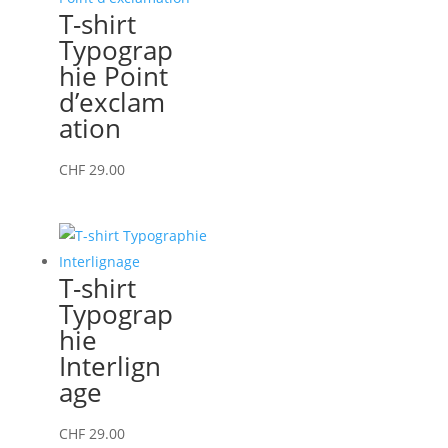
variations.
T-shirt
Les
Typograp
options
hie Point
peuvent
d’exclam
être
ation
choisies
sur
Ce
CHF
29.00
la
produit
page
a
du
plusieurs
produit
variations.
T-shirt
Les
Typograp
options
hie
peuvent
Interlign
être
age
choisies
sur
Ce
CHF
29.00