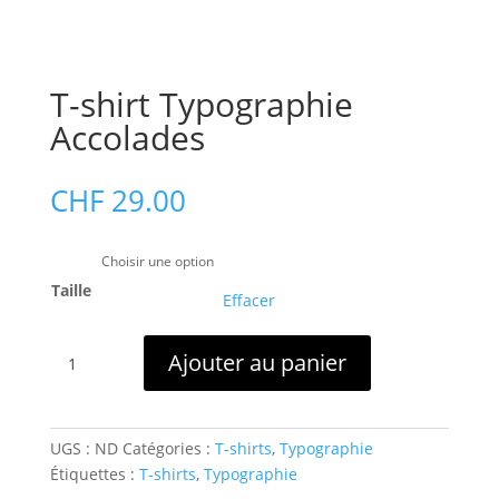
T-shirt Typographie
Accolades
CHF
29.00
Taille
Effacer
quantité
Ajouter au panier
de
T-
shirt
Typographie
UGS :
ND
Catégories :
T-shirts
,
Typographie
Accolades
Étiquettes :
T-shirts
,
Typographie