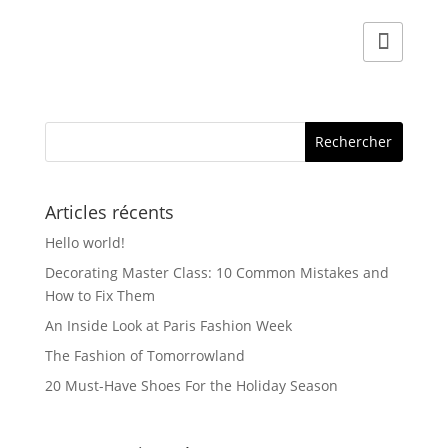
la
produit
page
a
du
plusieurs
produit
variations.
Les
options
peuvent
être
Articles récents
choisies
Hello world!
sur
la
Decorating Master Class: 10 Common Mistakes and
How to Fix Them
page
du
An Inside Look at Paris Fashion Week
produit
The Fashion of Tomorrowland
20 Must-Have Shoes For the Holiday Season