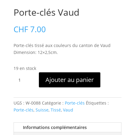
Porte-clés Vaud
CHF
7.00
Porte-clés tissé aux couleurs du canton de Vaud
Dimension: 12×2,5cm.
19 en stock
quantité
Ajouter au panier
de
Porte-
clés
Vaud
UGS :
W-0088
Catégorie :
Porte-clés
Étiquettes :
Porte-clés
,
Suisse
,
Tissé
,
Vaud
Informations complémentaires