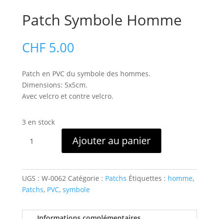
Patch Symbole Homme
CHF
5.00
Patch en PVC du symbole des hommes.
Dimensions: 5x5cm.
Avec velcro et contre velcro.
3 en stock
quantité
Ajouter au panier
de
Patch
Symbole
Homme
UGS :
W-0062
Catégorie :
Patchs
Étiquettes :
homme
,
Patchs
,
PVC
,
symbole
Informations complémentaires