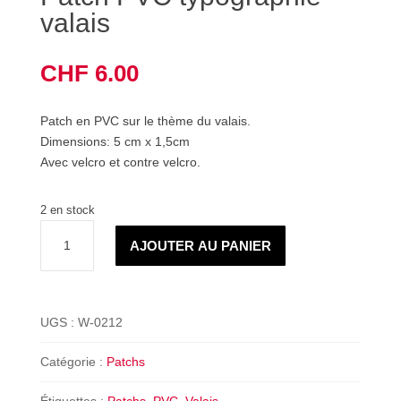
valais
CHF
6.00
Patch en PVC sur le thème du valais.
Dimensions: 5 cm x 1,5cm
Avec velcro et contre velcro.
2 en stock
quantité
AJOUTER AU PANIER
de
Patch
PVC
typographie
UGS :
W-0212
valais
Catégorie :
Patchs
Étiquettes :
Patchs
,
PVC
,
Valais