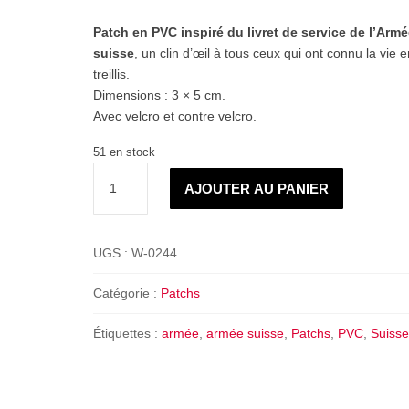
Patch en PVC inspiré du livret de service de l’Armé
suisse
, un clin d’œil à tous ceux qui ont connu la vie e
treillis.
Dimensions : 3 × 5 cm.
Avec velcro et contre velcro.
51 en stock
quantité
AJOUTER AU PANIER
de
Patch
PVC
UGS :
W-0244
Livret
de
Catégorie :
Patchs
service
Étiquettes :
armée
,
armée suisse
,
Patchs
,
PVC
,
Suisse