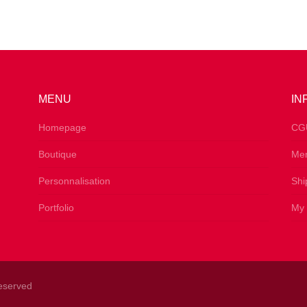
MENU
IN
s
Homepage
CG
Boutique
Men
Personnalisation
Shi
Portfolio
My 
Reserved