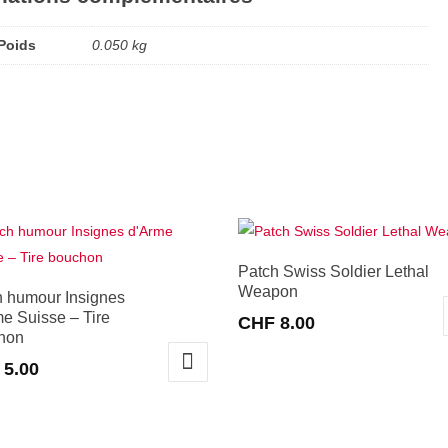
Poids
0.050 kg
Patch Swiss Soldier Lethal
Weapon
h humour Insignes
e Suisse – Tire
CHF
8.00
hon
5.00