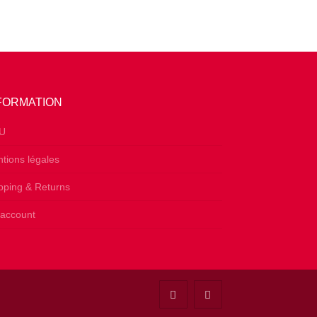
FORMATION
U
tions légales
pping & Returns
account