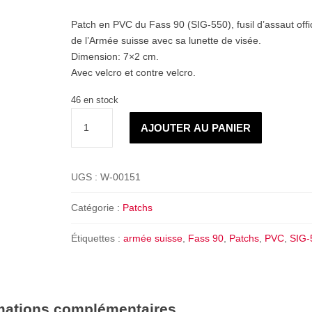
Patch en PVC du Fass 90 (SIG-550), fusil d’assaut offic
de l’Armée suisse avec sa lunette de visée.
Dimension: 7×2 cm.
Avec velcro et contre velcro.
46 en stock
quantité
AJOUTER AU PANIER
de
Patch
PVC
UGS :
W-00151
Fass
90
Catégorie :
Patchs
lunette
Étiquettes :
armée suisse
,
Fass 90
,
Patchs
,
PVC
,
SIG-
mations complémentaires