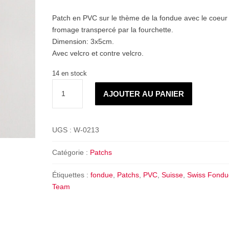
Patch en PVC sur le thème de la fondue avec le coeur
fromage transpercé par la fourchette.
Dimension: 3x5cm.
Avec velcro et contre velcro.
14 en stock
quantité
AJOUTER AU PANIER
de
Patch
PVC
UGS :
W-0213
Coeur
Fondue
Catégorie :
Patchs
Étiquettes :
fondue
,
Patchs
,
PVC
,
Suisse
,
Swiss Fondu
Team