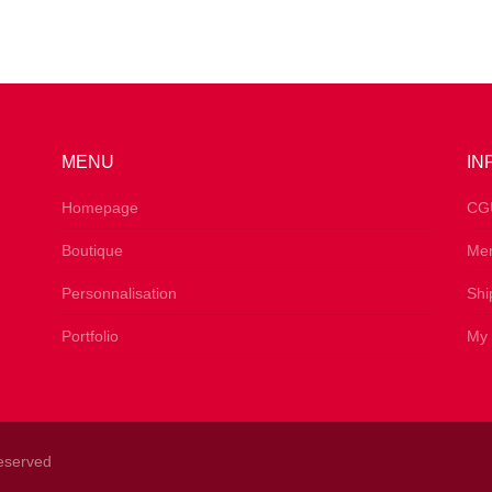
MENU
IN
s
Homepage
CG
Boutique
Men
Personnalisation
Shi
Portfolio
My 
Reserved