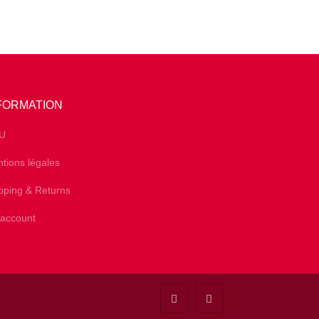
FORMATION
U
tions légales
pping & Returns
account