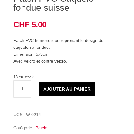
fondue suisse
CHF
5.00
Patch PVC humoristique reprenant le design du
caquelon à fondue.
Dimension: 5x3cm.
Avec velcro et contre velcro.
13 en stock
quantité
AJOUTER AU PANIER
de
Patch
PVC
Caquelon
UGS :
W-0214
fondue
suisse
Catégorie :
Patchs