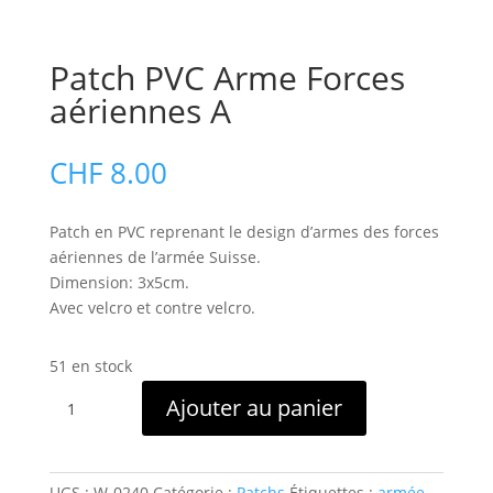
Patch PVC Arme Forces
aériennes A
CHF
8.00
Patch en PVC reprenant le design d’armes des forces
aériennes de l’armée Suisse.
Dimension: 3x5cm.
Avec velcro et contre velcro.
51 en stock
quantité
Ajouter au panier
de
Patch
PVC
Arme
UGS :
W-0240
Catégorie :
Patchs
Étiquettes :
armée
,