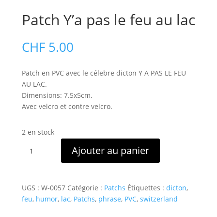
Patch Y’a pas le feu au lac
CHF
5.00
Patch en PVC avec le célebre dicton Y A PAS LE FEU
AU LAC.
Dimensions: 7.5x5cm.
Avec velcro et contre velcro.
2 en stock
quantité
Ajouter au panier
de
Patch
Y'a
pas
UGS :
W-0057
Catégorie :
Patchs
Étiquettes :
dicton
,
le
feu
,
humor
,
lac
,
Patchs
,
phrase
,
PVC
,
switzerland
feu