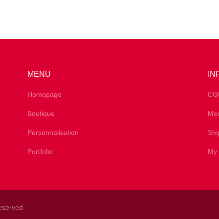
MENU
IN
s
Homepage
CG
Boutique
Men
Personnalisation
Shi
Portfolio
My 
Reserved