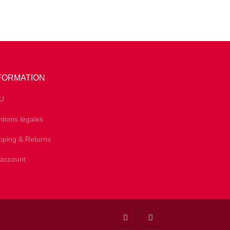
FORMATION
U
tions légales
pping & Returns
account