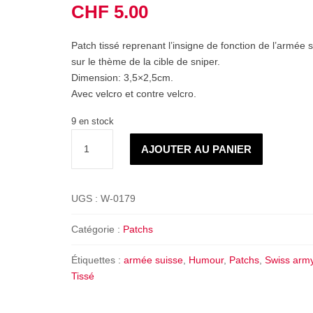
CHF
5.00
Patch tissé reprenant l’insigne de fonction de l’armée s
sur le thème de la cible de sniper.
Dimension: 3,5×2,5cm.
Avec velcro et contre velcro.
9 en stock
quantité
AJOUTER AU PANIER
de
Patch
humour
UGS :
W-0179
Insignes
Suisse
Catégorie :
Patchs
–
Cible
Étiquettes :
armée suisse
,
Humour
,
Patchs
,
Swiss arm
Tissé