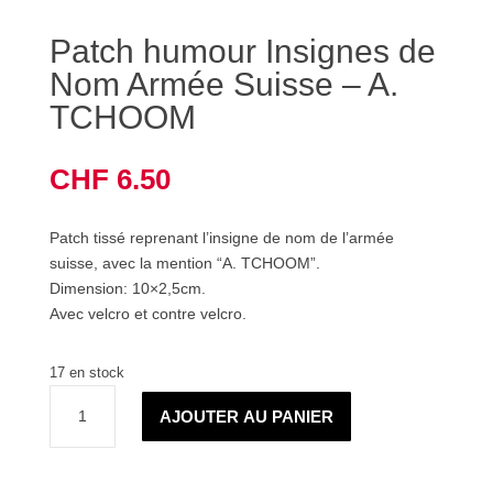
Patch humour Insignes de
Nom Armée Suisse – A.
TCHOOM
CHF
6.50
Patch tissé reprenant l’insigne de nom de l’armée
suisse, avec la mention “A. TCHOOM”.
Dimension: 10×2,5cm.
Avec velcro et contre velcro.
17 en stock
quantité
AJOUTER AU PANIER
de
Patch
humour