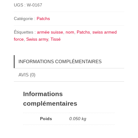
Insignes
UGS :
W-0167
de
Nom
Catégorie :
Patchs
Armée
Suisse
Étiquettes :
armée suisse
,
nom
,
Patchs
,
swiss armed
–
force
,
Swiss army
,
Tissé
A.
TCHOOM
INFORMATIONS COMPLÉMENTAIRES
AVIS (0)
Informations
complémentaires
Poids
0.050 kg