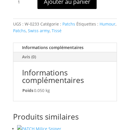
Ajouter au panier
de
Patch
humour
Insignes
UGS :
W-0233
Catégorie :
Patchs
Étiquettes :
Humour
,
d'Arme
Patchs
,
Swiss army
,
Tissé
Suisse
–
Informations complémentaires
Troupe
Avis (0)
blindée
PVC
Informations
complémentaires
Poids
0.050 kg
Produits similaires