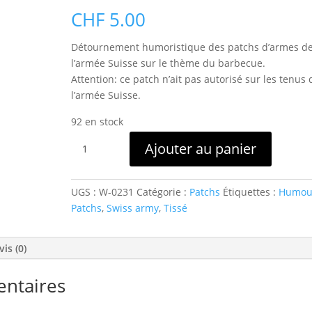
CHF
5.00
Détournement humoristique des patchs d’armes d
l’armée Suisse sur le thème du barbecue.
Attention: ce patch n’ait pas autorisé sur les tenus 
l’armée Suisse.
92 en stock
quantité
Ajouter au panier
de
Patch
humour
UGS :
W-0231
Catégorie :
Patchs
Étiquettes :
Humou
Insignes
Patchs
,
Swiss army
,
Tissé
d'Arme
Suisse
vis (0)
–
Barbecue
entaires