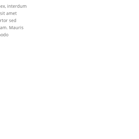
 ex, interdum
sit amet
rtor sed
iam. Mauris
modo