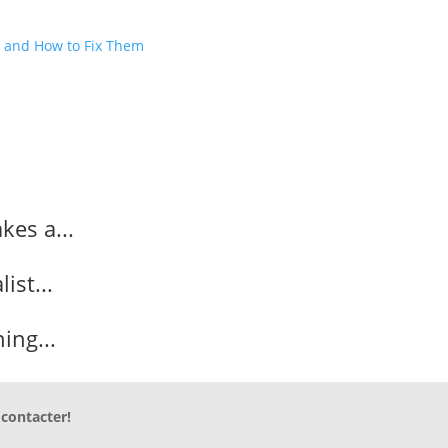
 and How to Fix Them
es a...
ist...
ing...
 contacter!