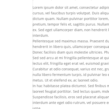
Lorem ipsum dolor sit amet, consectetur adipisc
cursus, vel faucibus turpis volutpat. Duis ali
dictum quam. Nullam pulvinar porttitor lorem,
pretium, tempor felis et, sagittis purus. Nulla
ex. Sed eget ullamcorper diam, non hendrerit 
interdum.
Pellentesque sed maximus massa. Praesent dui 
hendrerit in libero quis, ullamcorper consequa
Donec facilisis diam quis molestie ultricies. Ph
Sed sed arcu at mi fringilla pellentesque at qu
lectus elit, fringilla eget erat vel, euismod gr
Curabitur at odio consequat, varius est nec, gra
nulla libero fermentum turpis, id pulvinar leo 
metus. Ut et eleifend ex, ac laoreet odio.
In hac habitasse platea dictumst. Sed finibus m
laoreet feugiat porttitor. Sed lectus quam, mole
Suspendisse facilisis, eros sed placerat aliquam,
interdum ante eget odio rutrum, vel posuere 
urna.