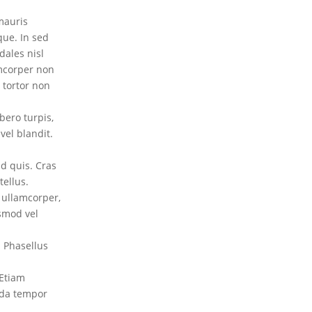
 mauris
que. In sed
dales nisl
amcorper non
 tortor non
bero turpis,
vel blandit.
nd quis. Cras
tellus.
a ullamcorper,
ismod vel
. Phasellus
.
 Etiam
ada tempor