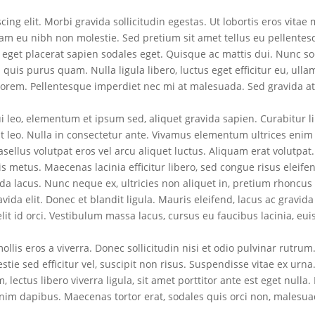
ing elit. Morbi gravida sollicitudin egestas. Ut lobortis eros vitae
quam eu nibh non molestie. Sed pretium sit amet tellus eu pellentes
 eget placerat sapien sodales eget. Quisque ac mattis dui. Nunc so
m quis purus quam. Nulla ligula libero, luctus eget efficitur eu, ull
lorem. Pellentesque imperdiet nec mi at malesuada. Sed gravida at
leo, elementum et ipsum sed, aliquet gravida sapien. Curabitur li
t leo. Nulla in consectetur ante. Vivamus elementum ultrices enim 
asellus volutpat eros vel arcu aliquet luctus. Aliquam erat volutpat.
is metus. Maecenas lacinia efficitur libero, sed congue risus eleife
avida lacus. Nunc neque ex, ultricies non aliquet in, pretium rhoncus 
vida elit. Donec et blandit ligula. Mauris eleifend, lacus ac gravid
elit id orci. Vestibulum massa lacus, cursus eu faucibus lacinia, eu
ollis eros a viverra. Donec sollicitudin nisi et odio pulvinar rutrum
stie sed efficitur vel, suscipit non risus. Suspendisse vitae ex urna
 lectus libero viverra ligula, sit amet porttitor ante est eget nulla.
enim dapibus. Maecenas tortor erat, sodales quis orci non, malesu