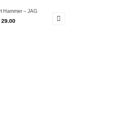
irt Hammer – JAG
29.00
t
urs
ions.
ns
nt
es