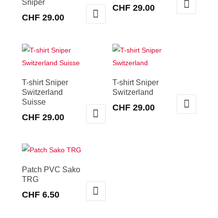
Sniper
CHF
29.00
CHF
29.00
Ce
Ce
produit
produit
a
a
plusieurs
plusieurs
variations.
variations.
T-shirt Sniper
T-shirt Sniper
Les
Switzerland
Switzerland
Les
options
Suisse
options
CHF
29.00
peuvent
CHF
29.00
peuvent
Ce
être
Ce
être
produit
choisies
produit
choisies
a
sur
a
sur
plusieurs
la
plusieurs
la
Patch PVC Sako
variations.
page
TRG
variations.
page
Les
du
Les
CHF
6.50
du
options
produit
options
produit
peuvent
peuvent