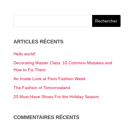
être
être
choisies
choisies
sur
sur
la
la
page
page
du
ARTICLES RÉCENTS
du
produit
Hello world!
produit
Decorating Master Class: 10 Common Mistakes and
How to Fix Them
An Inside Look at Paris Fashion Week
The Fashion of Tomorrowland
20 Must-Have Shoes For the Holiday Season
COMMENTAIRES RÉCENTS