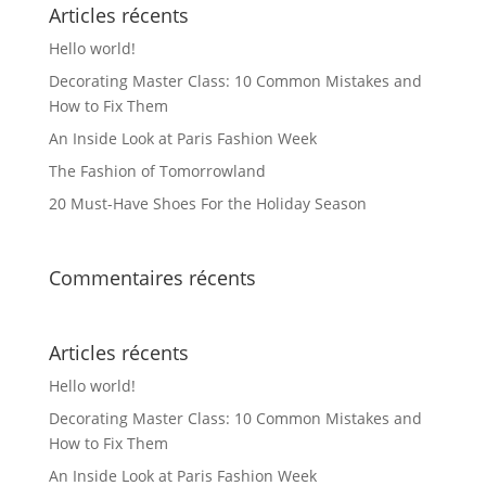
Articles récents
être
Hello world!
choisies
Decorating Master Class: 10 Common Mistakes and
sur
How to Fix Them
la
An Inside Look at Paris Fashion Week
page
du
The Fashion of Tomorrowland
produit
20 Must-Have Shoes For the Holiday Season
Commentaires récents
Articles récents
Hello world!
Decorating Master Class: 10 Common Mistakes and
How to Fix Them
An Inside Look at Paris Fashion Week