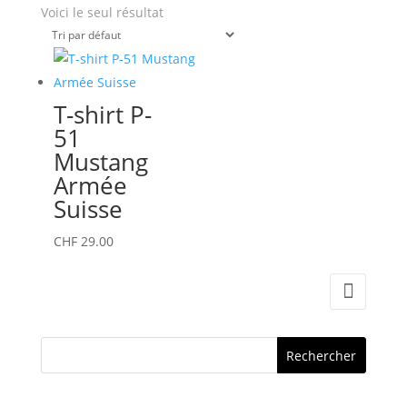
Voici le seul résultat
T-shirt P-
51
Mustang
Armée
Suisse
Ce
CHF
29.00
produit
a
plusieurs
variations.
Les
options
peuvent