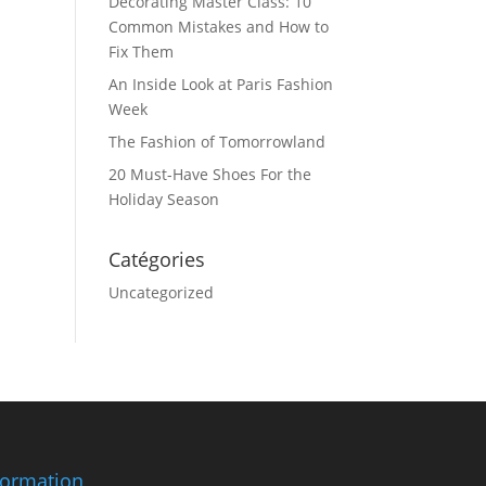
Decorating Master Class: 10
Common Mistakes and How to
Fix Them
An Inside Look at Paris Fashion
Week
The Fashion of Tomorrowland
20 Must-Have Shoes For the
Holiday Season
Catégories
Uncategorized
formation