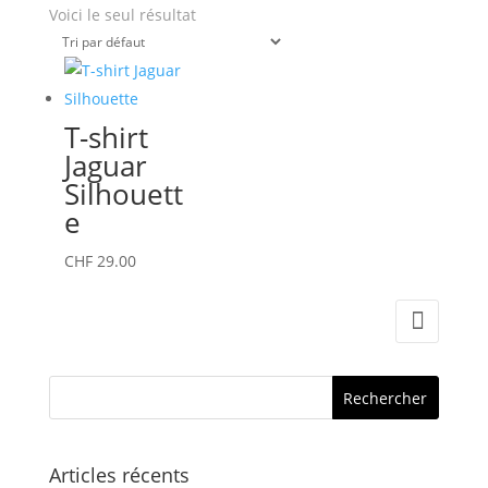
Voici le seul résultat
T-shirt
Jaguar
Silhouett
e
Ce
CHF
29.00
produit
a
plusieurs
variations.
Les
options
peuvent
Articles récents
être