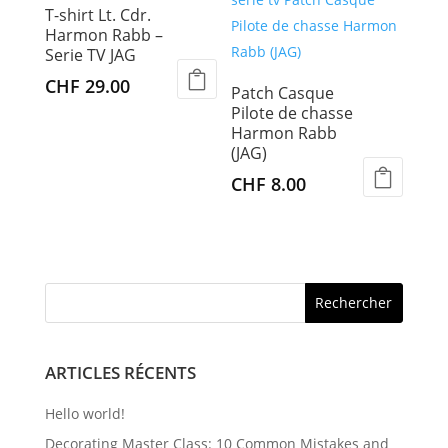
T-shirt Lt. Cdr.
Harmon Rabb –
Serie TV JAG
CHF
29.00
Patch Casque
Ce
Pilote de chasse
Harmon Rabb
produit
(JAG)
a
CHF
8.00
plusieurs
variations.
Les
options
peuvent
être
choisies
ARTICLES RÉCENTS
sur
la
Hello world!
page
Decorating Master Class: 10 Common Mistakes and